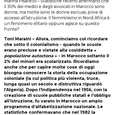
Marina Pisarello – Statistiche recenti affermano che
il 30% dei medici e degli avvocati in Marocco sono
donne, ma molte sono le donne escluse, prive di
accesso all’istruzione. Il femminismo in Nord Africa è
un fenomeno élitario oppure agisce su questo
fronte?
Toni Maraini – Allora, cominciamo col ricordare
che sotto il colonialismo - quando le scuole
erano precluse e vietate alla cosiddetta «
popolazione autoctona
» - in Marocco soltanto il
2% dei minori era scolarizzato. Ricordiamo
anche che per capire molte cose di oggi
bisogna conoscere la storia della occupazione
coloniale (la cui politica più violenta, truce,
lunga quasi un secolo e distruttiva riguardò
l’Algeria). Dopo l’Indipendenza nel 1956, con la
creazione di scuole pubbliche statali e l’obbligo
all’istruzione, fu varato in Marocco un ampio
programma d’alfabetizzazione nazionale. Le
statistiche confermavano che nel 1982 la