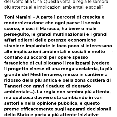
del Golfo alla Cina. Questa volta la regia le sembra
più attenta alle implicazioni ambientali e sociali?
Toni Maraini – A parte i percorsi di crescita e
modernizzazione che ogni paese il secolo
scorso, e così il Marocco, ha bene o male
perseguito, le grandi multinazionali e i grandi
affari odierni delle potenze economiche
straniere impiantate in loco poco si interessano
alle implicazioni ambientali e sociali
e molto
contano su accordi per opere spesso
faraoniche di cui pilotano il realizzarsi (vedere
il progetto cinese di una mega-acciaieria, la più
grande del Mediterraneo, messo in cantiere a
ridosso della più antica e bella zona costiera di
Tangeri con gravi ricadute di degrado
ambientale…). La regia non sembra più attenta,
ma qualcosa davvero sta cambiando in vari
settori e nella opinione pubblica, e questo
preme efficacemente sugli apparati decisionali
dello Stato e porta a più attente iniziative