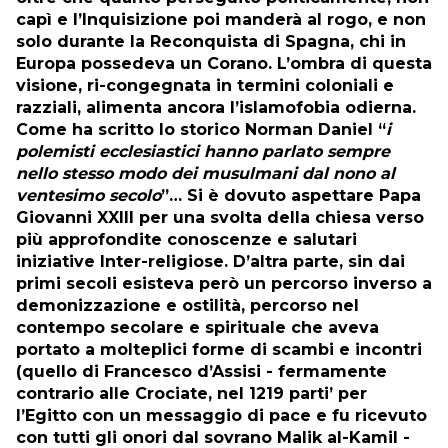
capì e l’Inquisizione poi manderà al rogo, e non
solo durante la Reconquista di Spagna, chi in
Europa possedeva un Corano. L’ombra di questa
visione, ri-congegnata in termini coloniali e
razziali, alimenta ancora l’islamofobia odierna.
Come ha scritto lo storico Norman Daniel “
i
polemisti ecclesiastici hanno parlato sempre
nello stesso modo dei musulmani dal nono al
ventesimo secolo
”… Si è dovuto aspettare Papa
Giovanni XXIII per una svolta della chiesa verso
più approfondite conoscenze e salutari
iniziative Inter-religiose. D’altra parte, sin dai
primi secoli esisteva però un percorso inverso a
demonizzazione e ostilità, percorso nel
contempo secolare e spirituale che aveva
portato a molteplici forme di scambi e incontri
(quello di Francesco d’Assisi - fermamente
contrario alle Crociate, nel 1219 parti’ per
l’Egitto con un messaggio di pace e fu ricevuto
con tutti gli onori dal sovrano Malik al-Kamil -