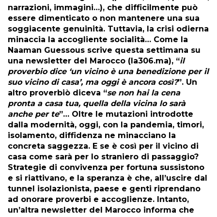
narrazioni, immagini…), che difficilmente può
essere dimenticato o non mantenere una sua
soggiacente genuinità. Tuttavia, la crisi odierna
minaccia la accogliente socialità… Come la
Naaman Guessous scrive questa settimana su
una newsletter del Marocco (la306.ma), “
il
proverbio dice ‘un vicino è una benedizione per il
suo vicino di casa’, ma oggi è ancora così?
”. Un
altro proverbiò diceva “
se non hai la cena
pronta a casa tua, quella della vicina lo sarà
anche per te
”… Oltre le mutazioni introdotte
dalla modernità, oggi, con la pandemia, timori,
isolamento, diffidenza ne minacciano la
concreta saggezza. E se è così per il vicino di
casa come sarà per lo straniero di passaggio?
Strategie di convivenza per fortuna sussistono
e si riattivano, e la speranza è che, all’uscire dal
tunnel isolazionista, paese e genti riprendano
ad onorare proverbi e accoglienze. Intanto,
un’altra newsletter del Marocco informa che