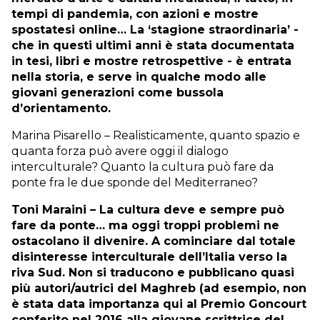
tempi di pandemia, con azioni e mostre
spostatesi online… La ‘stagione straordinaria’ -
che in questi ultimi anni è stata documentata
in tesi, libri e mostre retrospettive - è entrata
nella storia, e serve in qualche modo alle
giovani generazioni come bussola
d’orientamento.
Marina Pisarello – Realisticamente, quanto spazio e
quanta forza può avere oggi il dialogo
interculturale? Quanto la cultura può fare da
ponte fra le due sponde del Mediterraneo?
Toni Maraini – La cultura deve e sempre può
fare da ponte… ma oggi troppi problemi ne
ostacolano il divenire. A cominciare dal totale
disinteresse interculturale dell’Italia verso la
riva Sud. Non si traducono e pubblicano quasi
più autori/autrici del Maghreb (ad esempio, non
è stata data importanza qui al Premio Goncourt
conferito nel 2016 alla giovane scrittrice del