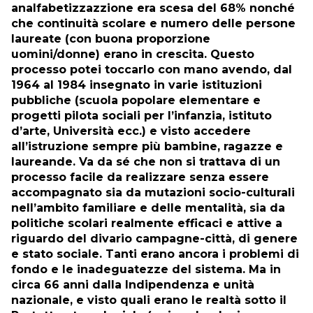
analfabetizzazzione era scesa del 68% nonché
che continuità scolare e numero delle persone
laureate (con buona proporzione
uomini/donne) erano in crescita. Questo
processo potei toccarlo con mano avendo, dal
1964 al 1984 insegnato in varie istituzioni
pubbliche (scuola popolare elementare e
progetti pilota sociali per l’infanzia, istituto
d’arte, Università ecc.) e visto accedere
all’istruzione sempre più bambine, ragazze e
laureande. Va da sé che non si trattava di un
processo facile da realizzare senza essere
accompagnato sia da mutazioni socio-culturali
nell’ambito familiare e delle mentalità, sia da
politiche scolari realmente efficaci e attive a
riguardo del divario campagne-città, di genere
e stato sociale. Tanti erano ancora i problemi di
fondo e le inadeguatezze del sistema. Ma in
circa 66 anni dalla Indipendenza e unità
nazionale, e visto quali erano le realtà sotto il