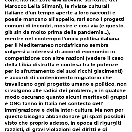
Marocco Leila Slimani), le riviste culturali
italiane d’un tempo aperte a loro racconti e
poesie mancano all’appello, rari sono i progetti
comuni di incontri, mostre e così via (e,questo,
già sin da molto prima della pandemia…),
mentre nel contempo l’unica politica italiana
per il Mediterraneo nordafricano sembra
volgersi a interessi di accordi economici in
competizione con altre nazioni (vedere il caso
della Libia distrutta e contesa tra le potenze
per lo sfruttamento dei suoi ricchi giacimenti)
e accordi di contenimento migratorio che
travalicano ogni progetto umano e politico, non
si volgono alle radici dei problemi, e in qualche
modo oscurano quanto alcuni meritevoli gruppi
e ONG fanno in Italia nel contesto dell’
immigrazione e della Inter-cultura. Ma non per
questo bisogna abbandonare gli spazi possibili
visto che proprio adesso, in epoca di rigurgiti
razzisti, di gravi violazioni dei diritti e di