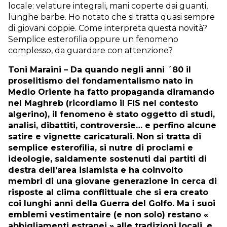
locale: velature integrali, mani coperte dai guanti,
lunghe barbe. Ho notato che si tratta quasi sempre
di giovani coppie. Come interpreta questa novità?
Semplice esterofilia oppure un fenomeno
complesso, da guardare con attenzione?
Toni Maraini – Da quando negli anni ´80 il
proselitismo del fondamentalismo nato in
Medio Oriente ha fatto propaganda diramando
nel Maghreb (ricordiamo il FIS nel contesto
algerino), il fenomeno è stato oggetto di studi,
analisi, dibattiti, controversie… e perfino alcune
satire e vignette caricaturali. Non si tratta di
semplice esterofilia, si nutre di proclami e
ideologie, saldamente sostenuti dai partiti di
destra dell’area islamista e ha coinvolto
membri di una giovane generazione in cerca di
risposte al clima conflittuale che si era creato
coi lunghi anni della Guerra del Golfo. Ma i suoi
emblemi vestimentaire (e non solo) restano «
abbigliamenti estranei » alle tradizioni locali, e