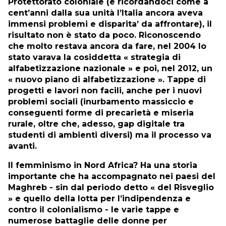
Protettorato coloniale (e ricordandoci come a
cent’anni dalla sua unità l’Italia ancora aveva
immensi problemi e disparita’ da affrontare), il
risultato non è stato da poco. Riconoscendo
che molto restava ancora da fare, nel 2004 lo
stato varava la cosiddetta « strategia di
alfabetizzazione nazionale » e poi, nel 2012, un
« nuovo piano di alfabetizzazione ». Tappe di
progetti e lavori non facili, anche per i nuovi
problemi sociali (inurbamento massiccio e
conseguenti forme di precarietà e miseria
rurale, oltre che, adesso, gap digitale tra
studenti di ambienti diversi) ma il processo va
avanti.
Il femminismo in Nord Africa? Ha una storia
importante che ha accompagnato nei paesi del
Maghreb - sin dal periodo detto « del Risveglio
» e quello della lotta per l’indipendenza e
contro il colonialismo - le varie tappe e
numerose battaglie delle donne per