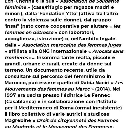
Ech-Chenna e la sua «
Association de Solidarité
féminine
» (case/rifugio per ragazze madri e
minori), dalla ‘Fondation Ytto’ (attiva tra l’altro
contro la violenza sulle donne), dal gruppo
‘Insaf’ (nato come cooperativa per aiutare «
les
femmes en détresse
» con laboratori,
accoglienza, istruzione) o, nell’ambito legale,
dalla «
Association marocaine des femmes juges
» affiliata alla ONG internazionale «
Avocats sans
frontières
»… Insomma tante realtà, piccole e
grandi, urbane e rurali, create da donne sul
terreno. Un documento recente, utile da
consultare sul percorso del femminismo in
Marocco, può essere quello di Rabia Naciri «
Les
Mouvements des femmes au Maroc
» (2014). Nel
1997 era uscita presso l’éditrice Le Fennec
(Casablanca) e in collaborazione con l’Istituto
per il Mediterraneo di Roma (ormai inesistente)
il libro collettivo di varie autrici e studiose
Magrebine «
Droit de citoyenneté des Femmes
au Maghreb, et le Mouvement des Femmes
».