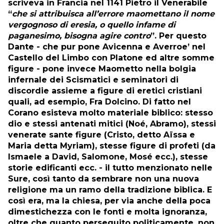
scriveva in Francia nel 1141 Pietro il Venerabile
“
che si attribuisca all’errore maomettano il nome
vergognoso di eresia, o quello infame di
paganesimo, bisogna agire contro
”. Per questo
Dante - che pur pone Avicenna e Averroe’ nel
Castello del Limbo con Platone ed altre somme
figure - pone invece Maometto nella bolgia
infernale dei Scismatici e seminatori di
discordie assieme a figure di eretici cristiani
quali, ad esempio, Fra Dolcino. Di fatto nel
Corano esisteva molto materiale biblico: stesso
dio e stessi antenati mitici (Noé, Abramo), stessi
venerate sante figure (Cristo, detto Aïssa e
Maria detta Myriam), stesse figure di profeti (da
Ismaele a David, Salomone, Mosé ecc.), stesse
storie edificanti ecc. - il tutto menzionato nelle
Sure, così tanto da sembrare non una nuova
religione ma un ramo della tradizione biblica. E
così era, ma la chiesa, per via anche della poca
dimestichezza con le fonti e molta ignoranza,
oltre che quanto perseguito politicamente, non