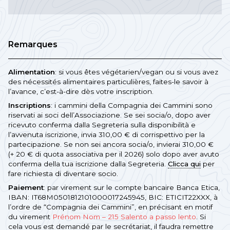
Remarques
Alimentation
: si vous êtes végétarien/vegan ou si vous avez
des nécessités alimentaires particulières, faites-le savoir à
l’avance, c’est-à-dire dès votre inscription.
Inscriptions
: i cammini della Compagnia dei Cammini sono
riservati ai soci dell’Associazione. Se sei socia/o, dopo aver
ricevuto conferma dalla Segreteria sulla disponibilità e
l’avvenuta iscrizione, invia 310,00 € di corrispettivo per la
partecipazione. Se non sei ancora socia/o, invierai 310,00 €
(+ 20 € di quota associativa per il 2026) solo dopo aver avuto
conferma della tua iscrizione dalla Segreteria.
Clicca qui
per
fare richiesta di diventare socio.
Paiement
: par virement sur le compte bancaire Banca Etica,
IBAN: IT68M0501812101000017245945, BIC: ETICIT22XXX, à
l’ordre de “Compagnia dei Cammini”, en précisant en motif
du virement
Prénom Nom – 215 Salento a passo lento
. Si
cela vous est demandé par le secrétariat, il faudra remettre