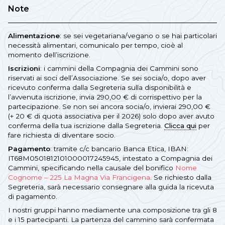
Note
Alimentazione
: se sei vegetariana/vegano o se hai particolari
necessità alimentari, comunicalo per tempo, cioè al
momento dell’iscrizione.
Iscrizioni
: i cammini della Compagnia dei Cammini sono
riservati ai soci dell’Associazione. Se sei socia/o, dopo aver
ricevuto conferma dalla Segreteria sulla disponibilità e
l’avvenuta iscrizione, invia 290,00 € di corrispettivo per la
partecipazione. Se non sei ancora socia/o, invierai 290,00 €
(+ 20 € di quota associativa per il 2026) solo dopo aver avuto
conferma della tua iscrizione dalla Segreteria.
Clicca qui
per
fare richiesta di diventare socio.
Pagamento
: tramite c/c bancario Banca Etica, IBAN:
IT68M0501812101000017245945, intestato a Compagnia dei
Cammini, specificando nella causale del bonifico
Nome
Cognome – 225 La Magna Via Francigena
. Se richiesto dalla
Segreteria, sarà necessario consegnare alla guida la ricevuta
di pagamento.
I nostri gruppi hanno mediamente una composizione tra gli 8
e i 15 partecipanti. La partenza del cammino sarà confermata