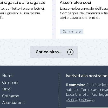
ai ragazzi e alle ragazze
Assemblea soci
 cari lettori e care lettrici,
L’assemblea annuale dell’ass
er i giovani è una nostra
Compagnia dei Cammini è fissa
li…
aprile 2026 alle ore 18 e…
Camminare
Carica
Carica altro…
altro…
Home
Iscriviti alla nostra 
Cammini
il cammino
è la newslet
Blog
naturale. Temi: camminare
Luca Gianotti. Puoi legge
Chi siamo
questo indirizzo
.
Associazione