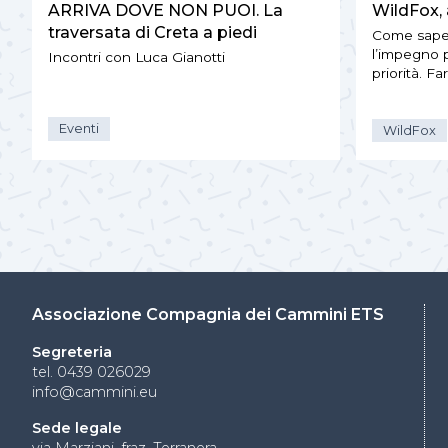
ARRIVA DOVE NON PUOI. La
WildFox, 
traversata di Creta a piedi
Come sapete,
l’impegno p
Incontri con Luca Gianotti
priorità. Far
Eventi
WildFox
Associazione Compagnia dei Cammini ETS
Segreteria
tel. 0439 026029
info@cammini.eu
Sede legale