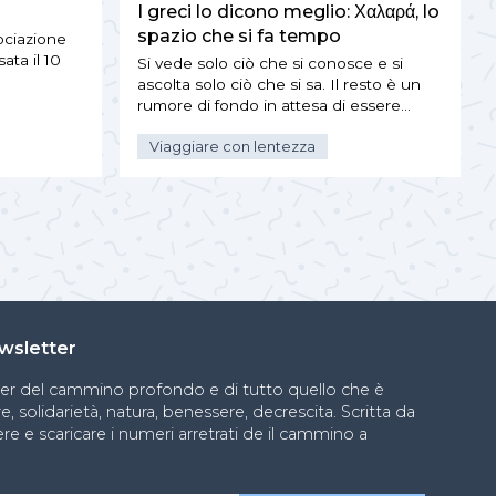
I greci lo dicono meglio: Χαλαρά, lo
spazio che si fa tempo
ociazione
ta il 10
Si vede solo ciò che si conosce e si
ascolta solo ciò che si sa. Il resto è un
rumore di fondo in attesa di essere…
Viaggiare con lentezza
newsletter
ter del cammino profondo e di tutto quello che è
, solidarietà, natura, benessere, decrescita. Scritta da
re e scaricare i numeri arretrati de il cammino a