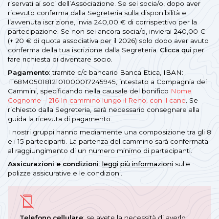
riservati ai soci dell’Associazione. Se sei socia/o, dopo aver
ricevuto conferma dalla Segreteria sulla disponibilità e
l’avvenuta iscrizione, invia 240,00 € di corrispettivo per la
partecipazione. Se non sei ancora socia/o, invierai 240,00 €
(+ 20 € di quota associativa per il 2026) solo dopo aver avuto
conferma della tua iscrizione dalla Segreteria.
Clicca qui
per
fare richiesta di diventare socio.
Pagamento
: tramite c/c bancario Banca Etica, IBAN:
IT68M0501812101000017245945, intestato a Compagnia dei
Cammini, specificando nella causale del bonifico
Nome
Cognome – 216 In cammino lungo il Reno, con il cane
. Se
richiesto dalla Segreteria, sarà necessario consegnare alla
guida la ricevuta di pagamento.
I nostri gruppi hanno mediamente una composizione tra gli 8
e i 15 partecipanti. La partenza del cammino sarà confermata
al raggiungimento di un numero minimo di partecipanti.
Assicurazioni e condizioni
:
leggi più informazioni
sulle
polizze assicurative e le condizioni.
Telefono cellulare
: se avete la necessità di averlo