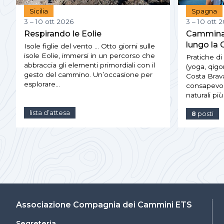
Sicilia
Spagna
3 – 10 ott 2026
3 – 10 ott 
Respirando le Eolie
Camminay
lungo la 
Isole figlie del vento … Otto giorni sulle
isole Eolie, immersi in un percorso che
Pratiche d
abbraccia gli elementi primordiali con il
(yoga, qigo
gesto del cammino. Un’occasione per
Costa Brav
esplorare…
consapevol
naturali pi
lista d’attesa
8
posti
Associazione Compagnia dei Cammini ETS
Segreteria