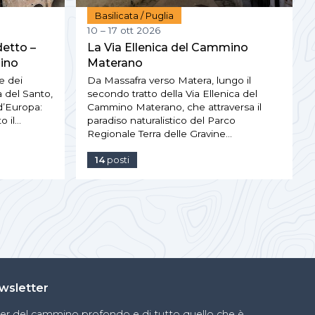
Basilicata / Puglia
10 – 17 ott 2026
etto –
La Via Ellenica del Cammino
ino
Materano
e dei
Da Massafra verso Matera, lungo il
a del Santo,
secondo tratto della Via Ellenica del
d’Europa:
Cammino Materano, che attraversa il
o il…
paradiso naturalistico del Parco
Regionale Terra delle Gravine…
14
posti
newsletter
ter del cammino profondo e di tutto quello che è