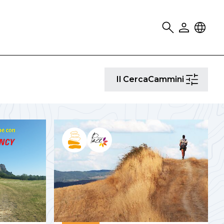
Search
User
Locale
Il
Il CercaCammini
CercaCammi