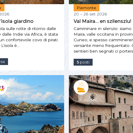
o
Piemonte
 2026
20 – 26 set 2026
’isola giardino
Val Maira… en szilensziu!
la sulle rotte di ritorno dalle
Camminare in silenzio: siamo 
dalle Indie via Africa, è stata
Maira, valle occitana in provin
un confortevole covo di pirati
Cuneo, e spesso camminere
 L’isola è…
versante meno frequentato. Q
sentieri ben segnati ci porte
esa
5
posti