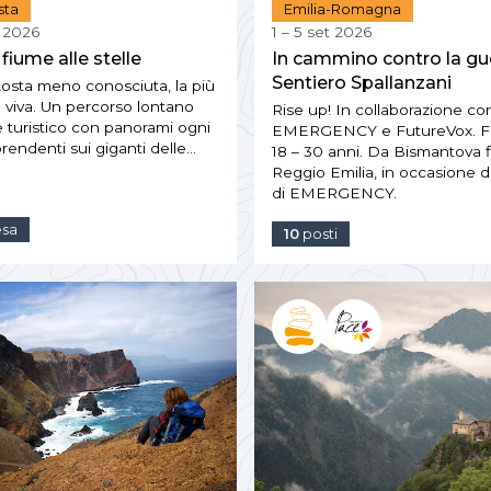
sta
Emilia-Romagna
o 2026
1 – 5 set 2026
 fiume alle stelle
In cammino contro la gue
Sentiero Spallanzani
Aosta meno conosciuta, la più
 viva. Un percorso lontano
Rise up! In collaborazione co
 turistico con panorami ogni
EMERGENCY e FutureVox. Fas
rendenti sui giganti delle…
18 – 30 anni. Da Bismantova f
Reggio Emilia, in occasione de
di EMERGENCY.
esa
10
posti