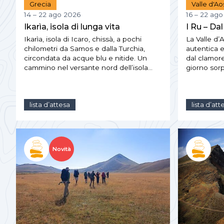
Grecia
Valle d'Ao
14 – 22 ago 2026
16 – 22 ag
Ikarìa, isola di lunga vita
I Ru – Dal
Ikarìa, isola di Icaro, chissà, a pochi
La Valle d’
chilometri da Samos e dalla Turchia,
autentica e
circondata da acque blu e nitide. Un
dal clamore
cammino nel versante nord dell’isola…
giorno sorp
lista d’attesa
lista d’att
Novità