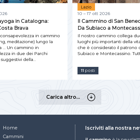
Lazio
2026
10 – 17 ott 2026
oga in Catalogna:
Il Cammino di San Bened
Costa Brava
Da Subiaco a Montecass
i consapevolezza in cammino
Il nostro cammino collega du
ng, meditazione) lungo la
luoghi più importanti della vit
a … Un cammino in
che è considerato il patrono 
ezza in due dei Parchi
Subiaco e Montecassino. Tutt
ù suggestivi della…
11
posti
Carica
Carica altro…
altro…
Home
Iscriviti alla nostra 
Cammini
il cammino
è la newslet