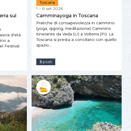
Toscana
1 – 6 set 2026
rra sul
Camminayoga in Toscana
Pratiche di consapevolezza in cammino
(yoga, qigong, meditazione) Cammino
n
itinerante da Vada (LI) a Volterra (PI). La
cia d'età:
Toscana si presta a conciliarci con quello
ino a
spazio…
l Festival
3
posti