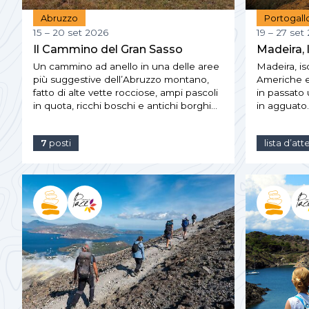
Abruzzo
Portogall
15 – 20 set 2026
19 – 27 set
Il Cammino del Gran Sasso
Madeira, l
Un cammino ad anello in una delle aree
Madeira, iso
più suggestive dell’Abruzzo montano,
Americhe e 
fatto di alte vette rocciose, ampi pascoli
in passato 
in quota, ricchi boschi e antichi borghi…
in agguato.
7
posti
lista d’att