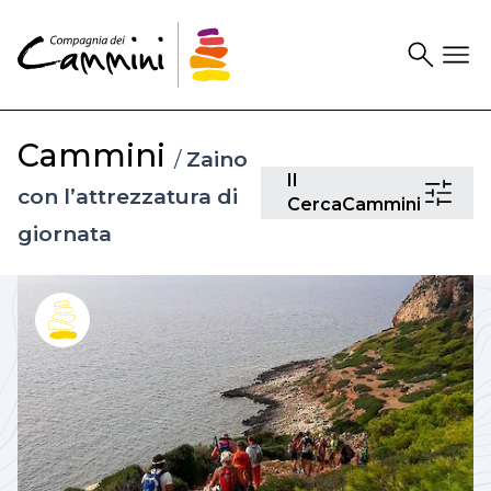
Search
Drawer
Cammini
/
Zaino
Il
Il
con l’attrezzatura di
CercaCam
CercaCammini
giornata