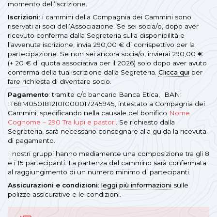
momento dell’iscrizione.
Iscrizioni
: i cammini della Compagnia dei Cammini sono
riservati ai soci dell’Associazione. Se sei socia/o, dopo aver
ricevuto conferma dalla Segreteria sulla disponibilità e
l’avvenuta iscrizione, invia 290,00 € di corrispettivo per la
partecipazione. Se non sei ancora socia/o, invierai 290,00 €
(+ 20 € di quota associativa per il 2026) solo dopo aver avuto
conferma della tua iscrizione dalla Segreteria.
Clicca qui
per
fare richiesta di diventare socio.
Pagamento
: tramite c/c bancario Banca Etica, IBAN:
IT68M0501812101000017245945, intestato a Compagnia dei
Cammini, specificando nella causale del bonifico
Nome
Cognome – 290 Tra lupi e pastori
. Se richiesto dalla
Segreteria, sarà necessario consegnare alla guida la ricevuta
di pagamento.
I nostri gruppi hanno mediamente una composizione tra gli 8
e i 15 partecipanti. La partenza del cammino sarà confermata
al raggiungimento di un numero minimo di partecipanti.
Assicurazioni e condizioni
:
leggi più informazioni
sulle
polizze assicurative e le condizioni.