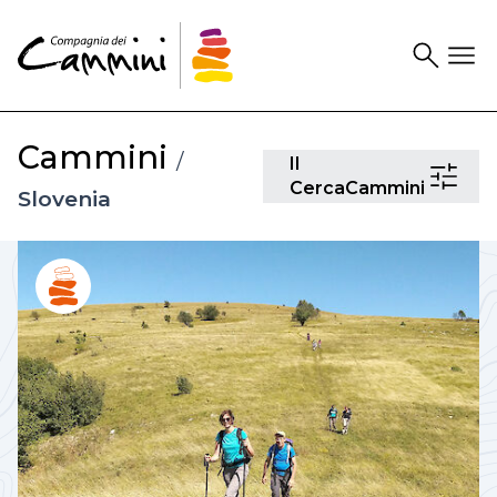
Search
Drawer
Cammini
/
Il
Il
CercaCam
CercaCammini
Slovenia