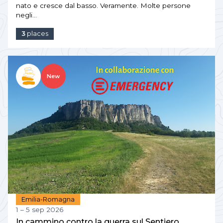
nato e cresce dal basso. Veramente. Molte persone
negli…
3
places
New
Emilia-Romagna
1 – 5 sep 2026
In cammino contro la guerra sul Sentiero