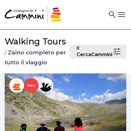
Search
Drawer
Walking Tours
Il
Il
/
Zaino completo per
CercaCam
CercaCammini
tutto il viaggio
New