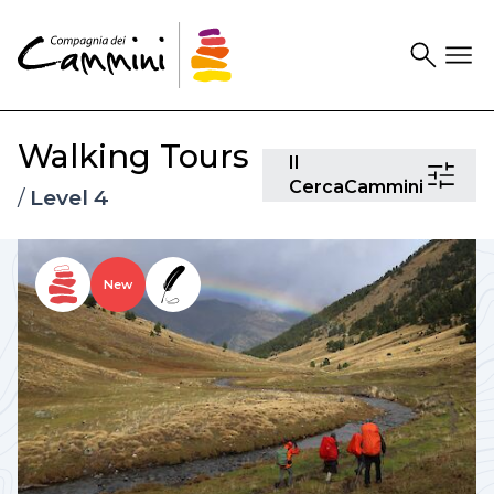
Search
Drawer
Walking Tours
Il
Il
CercaCam
CercaCammini
/
Level 4
New