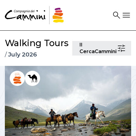
Search
Drawer
Walking Tours
Il
Il
CercaCam
CercaCammini
/
July 2026