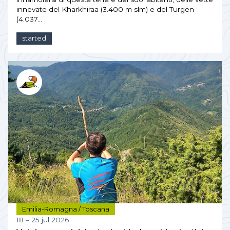
innevate del Kharkhiraa (3.400 m slm) e del Turgen
(4.037…
started
Emilia-Romagna / Toscana
18 – 25 jul 2026