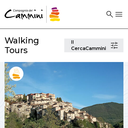
Search
Drawer
Walking
Il
Il
Tours
CercaCam
CercaCammini